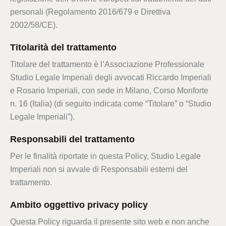
personali (Regolamento 2016/679 e Direttiva
2002/58/CE).
Titolarità del trattamento
Titolare del trattamento è l’Associazione Professionale
Studio Legale Imperiali degli avvocati Riccardo Imperiali
e Rosario Imperiali, con sede in Milano, Corso Monforte
n. 16 (Italia) (di seguito indicata come “Titolare” o “Studio
Legale Imperiali”).
Responsabili del trattamento
Per le finalità riportate in questa Policy, Studio Legale
Imperiali non si avvale di Responsabili esterni del
trattamento.
Ambito oggettivo privacy policy
Questa Policy riguarda il presente sito web e non anche