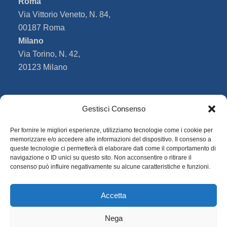
Roma
Via Vittorio Veneto, N. 84,
00187 Roma
Milano
Via Torino, N. 42,
20123 Milano
Contatti e informative
Gestisci Consenso
Per fornire le migliori esperienze, utilizziamo tecnologie come i cookie per
memorizzare e/o accedere alle informazioni del dispositivo. Il consenso a
queste tecnologie ci permetterà di elaborare dati come il comportamento di
Email
navigazione o ID unici su questo sito. Non acconsentire o ritirare il
info@imperiali.com
consenso può influire negativamente su alcune caratteristiche e funzioni.
Informative
Privacy Policy
Accetta
Codice Etico
Nega
Politica per la qualità