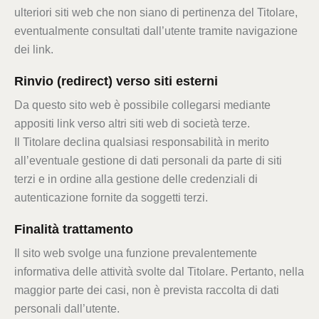
ulteriori siti web che non siano di pertinenza del Titolare,
eventualmente consultati dall’utente tramite navigazione
dei link.
Rinvio (redirect) verso siti esterni
Da questo sito web è possibile collegarsi mediante
appositi link verso altri siti web di società terze.
Il Titolare declina qualsiasi responsabilità in merito
all’eventuale gestione di dati personali da parte di siti
terzi e in ordine alla gestione delle credenziali di
autenticazione fornite da soggetti terzi.
Finalità trattamento
Il sito web svolge una funzione prevalentemente
informativa delle attività svolte dal Titolare. Pertanto, nella
maggior parte dei casi, non è prevista raccolta di dati
personali dall’utente.